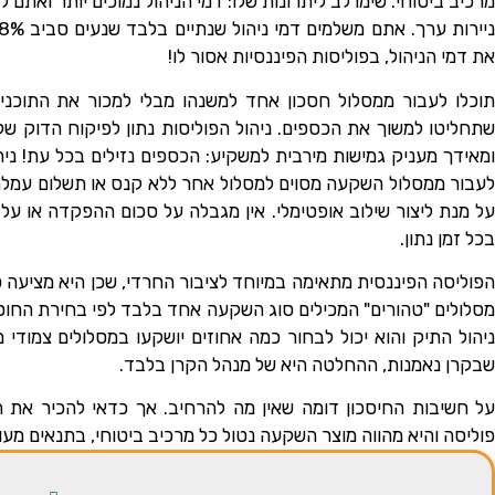
מרכיב ביטוחי. שימו לב ליתרונות שלו: דמי הניהול נמוכים יותר ואתם 
את דמי הניהול, בפוליסות הפיננסיות אסור לו!
תוכלו לעבור ממסלול חסכון אחד למשנהו מבלי למכור את התוכנ
שתחליטו למשוך את הכספים. ניהול הפוליסות נתון לפיקוח הדוק של 
ומאידך מעניק גמישות מירבית למשקיע: הכספים נזילים בכל עת! נית
לעבור ממסלול השקעה מסוים למסלול אחר ללא קנס או תשלום עמלה
על מנת ליצור שילוב אופטימלי. אין מגבלה על סכום ההפקדה או על
בכל זמן נתון.
הפוליסה הפיננסית מתאימה במיוחד לציבור החרדי, שכן היא מציעה סו
מסלולים "טהורים" המכילים סוג השקעה אחד בלבד לפי בחירת החוסך
ניהול התיק והוא יכול לבחור כמה אחוזים יושקעו במסלולים צמודי מ
שבקרן נאמנות, ההחלטה היא של מנהל הקרן בלבד.
על חשיבות החיסכון דומה שאין מה להרחיב. אך כדאי להכיר את הפ
פוליסה והיא מהווה מוצר השקעה נטול כל מרכיב ביטוחי, בתנאים מעול