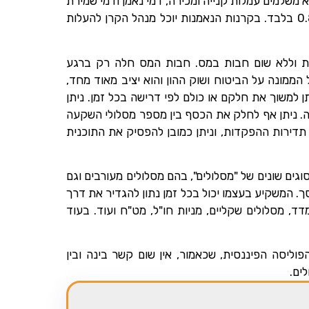
לא משלמים עמלות קנייה ומכירה, דמי נאמן ודמי שמירת
ניירות ערך. אתם משלמים דמי ניהול שנתיים בלבד שנעים סביב 0.8% בלבד. בקרנות הנאמנות יוכל מנהל הקרן להעלות
ית וללא שום חבות במס. חבות המס חלה רק ברגע
הממונה על הביטוח ושוק ההון והוא יציב מאוד מחד,
ן למשוך את חלקם או כולם לפי דרישה בכל זמן. ניתן
. ניתן אף לחלק את הכסף בין מספר מסלולי השקעה
 תדירות ההפקדות, וניתן כמובן להפסיק את התוכנית
גים שונים של "מסלולים", בהם מסלולים מעורבים וגם
. המשקיע בעצמו יכול בכל זמן נתון להגדיר את דרך
דד, מסלולים שקליים, מניות חו"ל, מט"ח ועוד. בעוד
וליסה הפיננסית, שכאמור, אין שום קשר בינה ובין
ים.