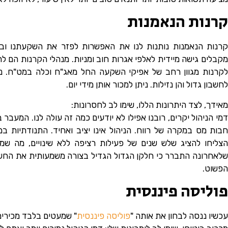
קרנות הנאמנות
קרנות הנאמנות נותנות לנו את האפשרות לפזר את השקעתנו ובכ
מקבלים גישה מיידית לאלפי אגרות חוב ומניות. מנהלי הקרנות הם ל
לקרנות מגוון רחב של אפיקי השקעה החל מאג"ח וכלה במט"ח. ני
לחשבון גדול והן נזילות. ניתן למכור אותן מידי יום.
מאידך, לצד היתרונות הללו, שימו לב לחסרונות:
דמי הניהול יקרים, רובנו אפילו לא יודעים כמה זה עולה לנו. המעבר ב
חבות מס במקרה של רווח. הניהול אינו יציב ואחיד. התנודתיות
הצליחו להציג שלש שנים של פעילות רציפה ללא שינויים, מה ש
שלאחרונה התברר כי חלקן הגדול הגדיל בצורה משמעותית את החשי
הפשוט.
פוליסה פיננסית
כשיו ננסה לבחון את אותה "
פוליסה פיננסית
" שמעטים בלבד מכירים.