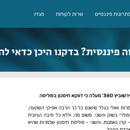
תרונות פיננסיים
שרות לקוחות
מגזין
ה פיננסית? בדקנו היכן כדאי ל
למרות הפופולריות הרבה של השקעות בקרנות נאמנות, בדיקת 'הירשוביץ 360' מעלה כי דווקא חיסכון בפוליסה
רות ואולי בגלל שישנם כל כך הרבה אפיקי השקעה,
רי בשוק והשני, משום מה, וללא כל סיבה הגיונית
– קרן נאמנות, והשני – פוליסת חיסכון שלמרות שהיא
לאהדת הקהל.