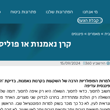
לג
תוכן
מי אנחנו
הפתרונות שלנו
פתרונות ביטוח
פ
קבלת הצעה
בית
»
מאמרים
»
פיננסים
קרן נאמנות או פוליס
הירשוביץ 360
15/09/2024
פיננסית עדיפה
חשוב לחסוך. כדאי לחסוך. השאלה היא רק איפה לחסוך. דומה שלמ
השאלה רק הולכת ומתחדדת. בחרנו לבדוק שני מוצרים, האחד פופול
ונרא
ית לעין, לא כל כך מוכר בשוק למרות הפוטנציאל שבו. הראשון 
מציעה תשואות טובות יותר ותנאים טובים יותר לאין שיעור, לא זוכה 