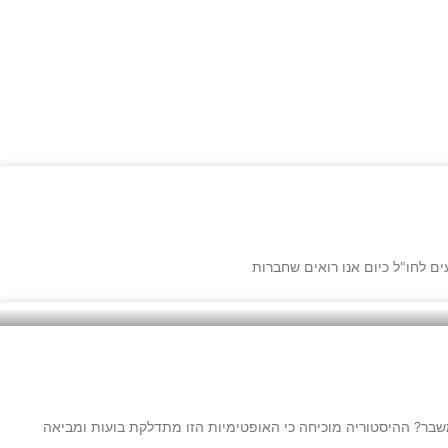
ם לחו"ל כיום אנו רואים שחברות
הכריזה כי "לא סביר שנראה בימי חיינו עוד משבר כפי שפרץ בשנת 2008". באמת? אין סיכוי למשבר? ההיסטוריה מוכיחה כי האופטימיות הזו מתדלקת בועות ומביאה