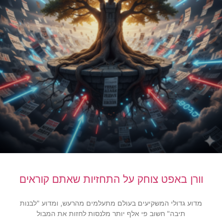
וורן באפט צוחק על התחזיות שאתם קוראים
מדוע גדולי המשקיעים בעולם מתעלמים מהרעש, ומדוע "לבנות
תיבה" חשוב פי אלף יותר מלנסות לחזות את המבול