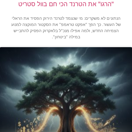
"הרגו" את הטרנד הכי חם בוול סטריט
הנתונים לא משקרים: מי שנצמד לטרנד הירוק הפסיד את הראלי
של העשור. כך הפך "אפקט טראמפ" את הסקטור המוקצה למנוע
הצמיחה החדש, ולמה אפילו מנכ"ל בלאקרוק הפסיק להתבייש
במילה "ביטחון".