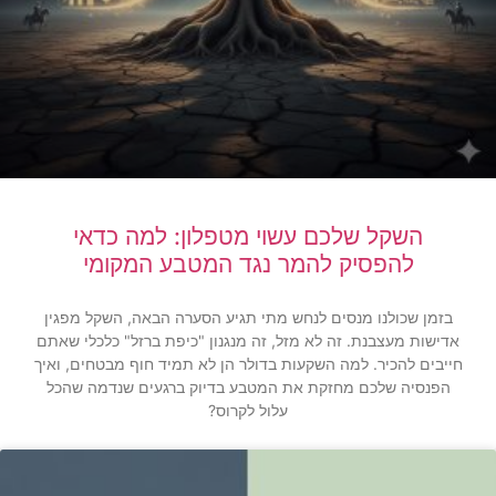
השקל שלכם עשוי מטפלון: למה כדאי
להפסיק להמר נגד המטבע המקומי
בזמן שכולנו מנסים לנחש מתי תגיע הסערה הבאה, השקל מפגין
אדישות מעצבנת. זה לא מזל, זה מנגנון "כיפת ברזל" כלכלי שאתם
חייבים להכיר. למה השקעות בדולר הן לא תמיד חוף מבטחים, ואיך
הפנסיה שלכם מחזקת את המטבע בדיוק ברגעים שנדמה שהכל
עלול לקרוס?