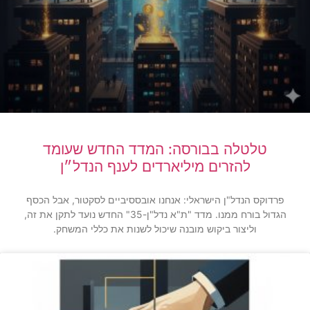
טלטלה בבורסה: המדד החדש שעומד
להזרים מיליארדים לענף הנדל״ן
פרדוקס הנדל"ן הישראלי: אנחנו אובססיביים לסקטור, אבל הכסף
הגדול בורח ממנו. מדד "ת"א נדל"ן-35" החדש נועד לתקן את זה,
וליצור ביקוש מובנה שיכול לשנות את כללי המשחק.