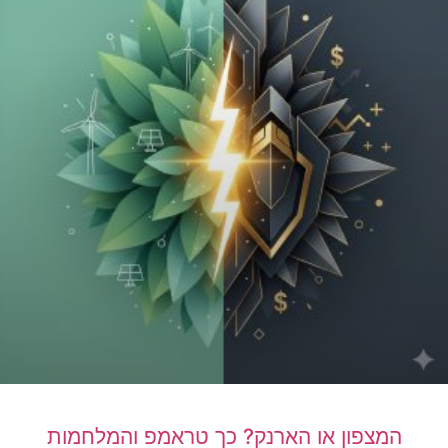
המצפון או הארנק? כך טראמפ והמלחמות