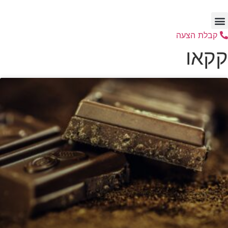
דלג
לתוכן
קבלת הצעה
קקאו