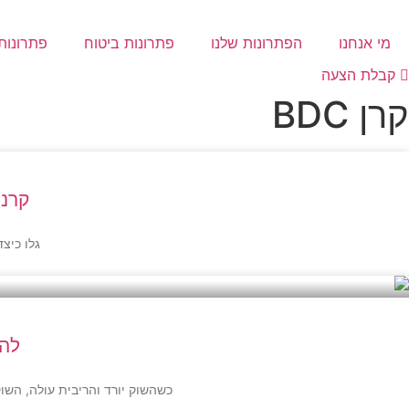
לג
תוכן
מי אנחנו
הפתרונות שלנו
פתרונות ביטוח
פתרונות 
קבלת הצעה
קרן BDC
קרנות BDC: אסטרטגיית השקעה ח
גלו כיצד קרנות BDC יכולות לספק יציבות ו
להש
כשהשוק יורד והריבית עולה, השוק האלטרנטיבי מגלה מחדש