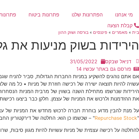
דלג
לתוכן
מי אנחנו
הפתרונות שלנו
פתרונות ביטוח
פתרונות 
קבלת הצעה
בית
»
מאמרים
»
פיננסים
»
בורסה ושוק ההון
הירידות בשוק מניעות את גל
דניאל שבקס
31/05/2022
פורסם גם באתר עכשיו 14
אם אתם נוהגים להשקיע במניות החברות הגדולות, סביר להניח שגם
עשויה להיות תוצאה ישירה של רכישה חוזרת של מניות • כל מה שלא
הירידות שנרשמו מתחילת השנה בשווין של מרבית המניות הנסחרות 
את ההזדמנות ולרכוש את המניות של עצמן. חלקן כבר ביצעו רכישות 
"
Repurchase Stock
" – שכשמו כן הוא: החלטה של דירקטוריון הח
להחלטה על רכישה עצמית של מניות עשויות להיות מגוון סיבות, שרובן 