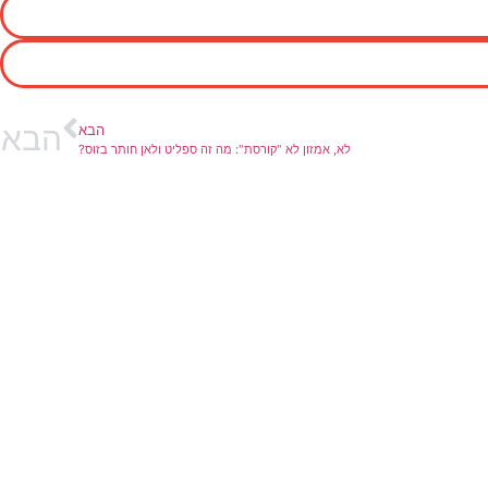
הבא
הבא
לא, אמזון לא "קורסת": מה זה ספליט ולאן חותר בזוס?