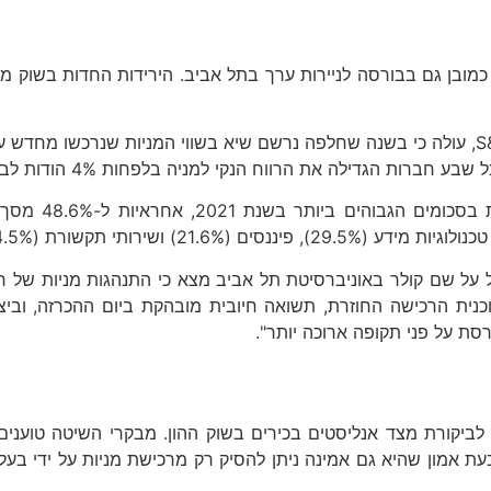
ץ כמובן גם בבורסה לניירות ערך בתל אביב. הירידות החדות בשוק 
מנתוני סטנדרד אנד פורס גלובל, החברה המנהלת את מדד S&P 500, עולה כי בשנה שחלפה נרשם שיא
ל על שם קולר באוניברסיטת תל אביב מצא כי התנהגות מניות של ח
כנית הרכישה החוזרת, תשואה חיובית מובהקת ביום ההכרזה, וביצ
סת על פני תקופה ארוכה יותר".
ם לביקורת מצד אנליסטים בכירים בשוק ההון. מבקרי השיטה טוענ
בעת אמון שהיא גם אמינה ניתן להסיק רק מרכישת מניות על ידי 