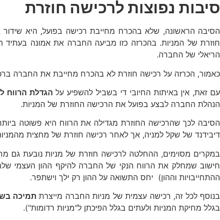
סיבות נפוצות לרכישה חוזרת
הסיבה הראשונה, שלא בהכרח מחייבת רכישה בפועל, היא שידור
א
חוזרת של המניות. בהכרזה כזו מביעה החברה את אמונה בעתיד ה
הריאלי של החברה.
כאמור, הכרזה על רכישה חוזרת לא בהכרח מחייבת את החברה ברכי
ם זאת, אין באיתות החיובי די בשביל להשפיע על
הגדלת הרווח ל
הנהלת החברה לבצע בפועל את הרכישה החוזרת של המניות.
הסיבה לכך שהרכישה החוזרת מגדילה את הרווח היא פשוטה ביותר –
דיבידנד של שקל למניה, אך לאחר רכישה חוזרת של מחצית מהמניות ה
מקרים מסוימים, ההחלטה לרכישה חוזרת של מניות נובעת גם מ
חישוב שמחלק את הרווח הנקי של החברה להיקף ההון העצמי שלה.
ההתחייבויות וההון) יחס התשואה על ההון רק ילך וישתפר.
בנוסף לכל זה, רכישה עצמית של מניות החברה מייצרת
תמיכה בשע
בגלל מחיקת המניות ולעתים בגלל הפיכתן ל"מניות רדומות").