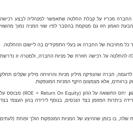
ון החברה מכריז על קבלת החלטה שתאפשר למנהליה לבצע רכישה
עת האמון הזו גם מנוקמת בהסבר לפיו שווי המניה נמוך מהשווי
ר כל מחויבות של החברה או בעלי התפקידים בה ליישום ההחלטה.
סיבה השנייה שמובילה להחלטה על רכישה חוזרת של מניות החברה, ולמטרה זו נדרשת
גמה, חברה שהנפיקה מיליון מניות והרוויחה מיליון שקלים תחלק
ק ברווחים, אלא מצמצום היקף המניות המונפקות.
ן
. יחס התשואה על ההון (ROE = Return On Equity) מבוסס על
דה ביתרות המזומן בצד הנכסים, בנוסף לירידה בהון העצמי בצד
שלה, בו בזמן שההיצע של המניות המונפקות הולך ופוחת (לעתים