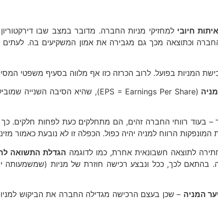
יתות חיובי
למחזיקי מניות החברה. מדובר במצב שבו דירקטורי
חברה וכתוצאה מכך גם מגבירה את אמון המשקיעים בה. לעתים הב
שת המניות בפועל. לרוב הכרזה כזו אף מלווה בסעיף משפטי המסי
מניה
(EPS = Earnings Per Share), שהיא ה
 בעוד רווחי החברה זהים, הם מתחלקים כעת לפחות חלקים. כך לדו
מונפקות הרווח למניה יהיה כפול. הכפלה זו לא נובעת כאמור מזינו
חתירה לתוצאה חשבונאית אחרת, כמו לדוגמה
הגדלת התשואה להו
 בהתאם לכך, ככל ונבצע רכישה חוזרת של מניות (שמשמעותה ירי
ר המניה
– שכן בעצם הרכישה מגדילה החברה את הביקוש למניות 