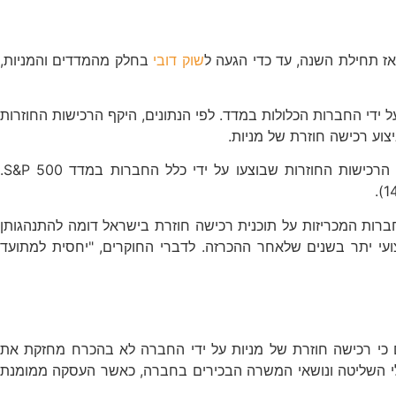
מאז תחילת השנה,
עד כדי הגעה ל
שוק דובי
בח
לק מהמדדים והמניות,
 בשווי המניות שנרכשו מחדש על ידי החברות הכלולות במדד. לפי הנתונים, היקף הרכישות החוזרות
עוד עולה מהנתונים, כי 20 החברות שביצעו את הרכישות החוזרות בסכומים הגבוהים ביותר בשנת 2021, אחראיות ל-48.6% מסך הרכישות החוזרות שבוצעו על ידי כלל החברות במדד S&P 500.
ברות המכריזות על תוכנית רכישה חוזרת בישראל דומה להתנהגותן
ועי יתר בשנים שלאחר ההכרזה. לדברי החוקרים, "יחסית למתועד
ים כי רכישה חוזרת של מניות על ידי החברה לא בהכרח מחזקת את
בעלי השליטה ונושאי המשרה הבכירים בחברה, כאשר העסקה ממומנת