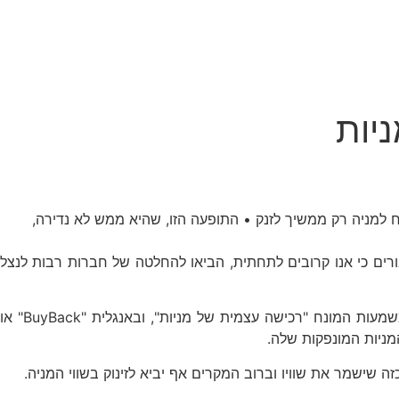
יות
למניה רק ממשיך לזנק • התופעה הזו, שהיא ממש לא נדירה,
רים כי אנו קרובים לתחתית, הביאו להחלטה של חברות רבות לנצל
על מנת להבין מדוע בוחרת חברה לרכוש מחדש את המניות של עצמה, כמו גם את ההשלכות של רכישה כזו, חשוב להבין קודם את משמעות המונח "רכישה עצמית של מניות", ובאנגלית "BuyBack" או
מניות המונפקות שלה.
זה שישמר את שוויו וברוב המקרים אף יביא לזינוק בשווי המניה.