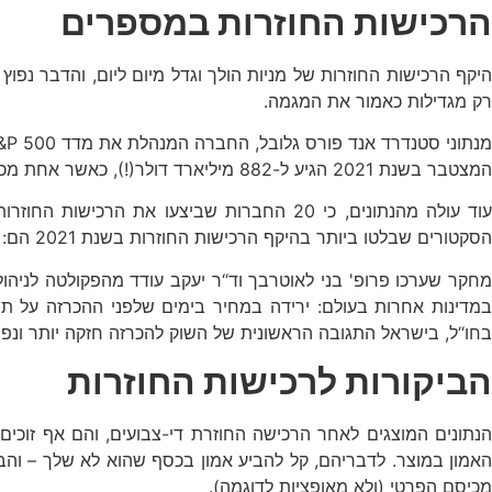
הרכישות החוזרות במספרים
יקף הרכישות החוזרות של מניות הולך וגדל מיום ליום, והדבר נפו
רק מגדילות כאמור את המגמה.
המצטבר בשנת 2021 הגיע ל-882 מיליארד דולר(!), כאשר אחת מכל שבע חברות הגדילה את הרווח הנקי למניה בלפחות 4% הודות לביצוע רכישה חוזרת של מניות.
הסקטורים שבלטו ביותר בהיקף הרכישות החוזרות בשנת 2021 הם: טכנולוגיות מידע (29.5%), פיננסים (21.6%) ושירותי תקשורת (14.5%).
מחקר שערכו פרופ' בני לאוטרבך וד“ר יעקב עודד מהפקולטה לניהו
במדינות אחרות בעולם: ירידה במחיר בימים שלפני ההכרזה על תו
בחו“ל, בישראל התגובה הראשונית של השוק להכרזה חזקה יותר ונפר
הביקורות לרכישות החוזרות
הנתונים המוצגים לאחר הרכישה החוזרת די-צבועים, והם אף זוכי
האמון במוצר. לדבריהם, קל להביע אמון בכסף שהוא לא שלך – וה
מכיסם הפרטי (ולא מאופציות לדוגמה).