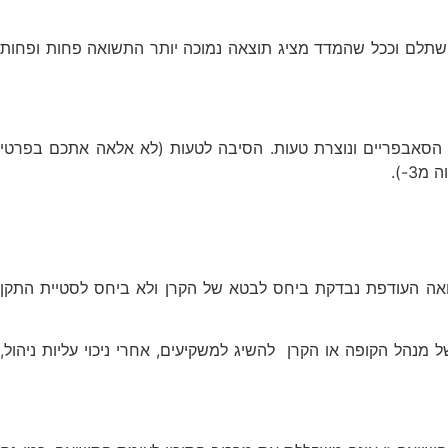
 השתלם וככל שהמדד מציג תוצאה נמוכה יותר התשואה פחות ופחות
המדידה הזו, שמנטרת גם בתקופות בהם התשואה שלילית כמו שקרה בשנת 2008 במהלך משבר הסאבפריים ונוצרת טעות. הסיבה לטעות (לא אלאה אתכם בפרטי
שואה העודפת נבדקת ביחס לבטא של הקרן ולא ביחס לסטיית התקן
מנהל הקופה או הקרן להשיג למשקיעים, אחרי ניכוי עליות ניהול,