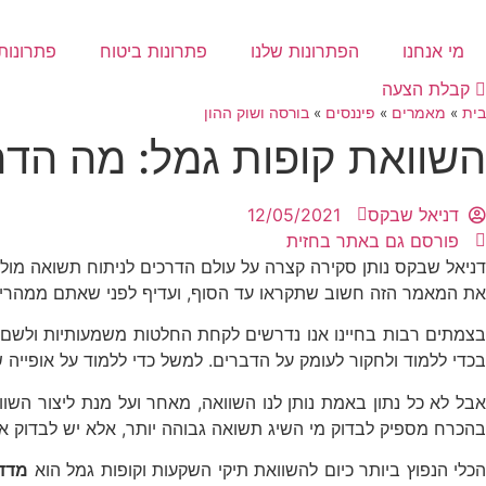
לג
תוכן
מי אנחנו
הפתרונות שלנו
פתרונות ביטוח
פתרונות 
קבלת הצעה
בית
»
מאמרים
»
פיננסים
»
בורסה ושוק ההון
השוואת קופות גמל: מה הד
דניאל שבקס
12/05/2021
פורסם גם באתר בחזית
דניאל שבקס נותן סקירה קצרה על עולם הדרכים לניתוח תשואה מול 
את המאמר הזה חשוב שתקראו עד הסוף, ועדיף לפני שאתם ממהרים
בצמתים רבות בחיינו אנו נדרשים לקחת החלטות משמעותיות ולשם קבל
בכדי ללמוד ולחקור לעומק על הדברים. למשל כדי ללמוד על אופייה 
אבל לא כל נתון באמת נותן לנו השוואה, מאחר ועל מנת ליצור השוו
בהכרח מספיק לבדוק מי השיג תשואה גבוהה יותר, אלא יש לבדוק א
הכלי הנפוץ ביותר כיום להשוואת תיקי השקעות וקופות גמל הוא
מדד