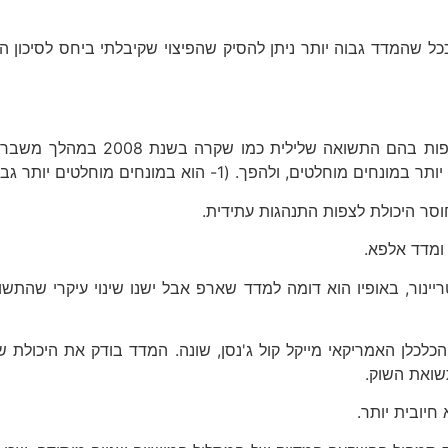
כל שהמדד גבוה יותר ניתן להסיק שהפיצוי שקיבלתי ביחס לסיכון
החיסרון הגדול והבולט הוא בצורת 
פך. (1- הוא במונחים מוחלטים יותר גבוה מ3-).
וסר היכולת לצפות התנהגות עתידית.
 ומדד אלפא.
יינור, באופיו הוא דומה למדד שארפ אבל ישנו שינוי עיקרי שהת
לן האמריקאי מייקל קול ג'נסן, שונה. המדד בודק את היכולת של 
שואת השוק.
יובית יותר.