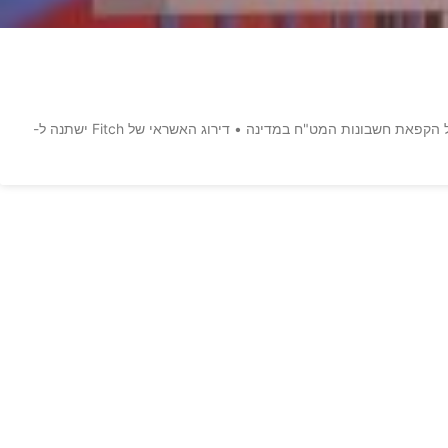
רוסיה צפויה להפוך מחר למעצמה הראשונה בעולם שהגיעה לחדלות פירעון בעקבות סנקציות • הסיבה: אג"ח שמועד פרעונן הגיע לא יכול להיפרע בשל הקפאת חשבונות המט"ח במדינה • דירוג האשראי של Fitch ישתנה ל-