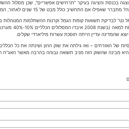
צגה בכנסת והציגה בעיקר "תרחישים אפשריים", שכן מסלול ההשקע
כולל מבט של 15 שנים לאחור, המדינה עדיין יוצאת המרוויחה הגדולה.
 נט" לבדיקת תשואות קופות הגמל וקרנות ההשתלמות המנוהלות במס
מ-2007 ועד ל-021
ת של האזרחים – ואז גילתה את שוק ההון ושינתה את כל הכללים
היא מבינה שהשוק הזה מניב תשואה גבוהה בהרבה מאשר האג"ח הב
ם