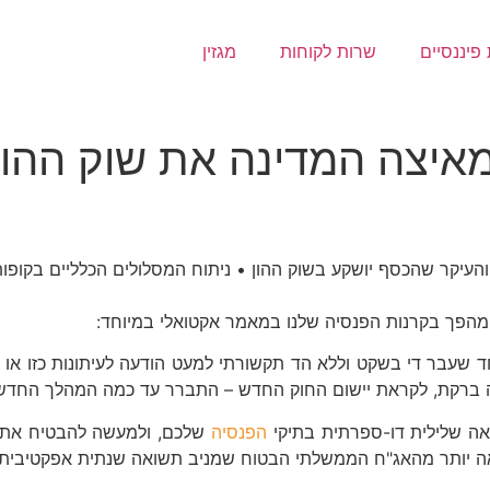
פיננסיים
שרות לקוחות
מגזין
מאיצה המדינה את שוק ההון
עיקר שהכסף יושקע בשוק ההון • ניתוח המסלולים הכלליים בקופות
מהפך בקרנות הפנסיה שלנו במאמר אקטואלי במיוחד:
עות החוק שאושרו במליאת הכנסת בשנת 2021 ישנו אחד שעבר די בשקט וללא הד תקשורתי למע
שה ברקת, לקראת יישום החוק החדש – התברר עד כמה המהלך החדש 
אה שלילית דו-ספרתית בתיקי
הפנסיה
שלכם, ולמעשה להבטיח את ה
ה יותר מהאג"ח הממשלתי הבטוח שמניב תשואה שנתית אפקטיבית ריאלי