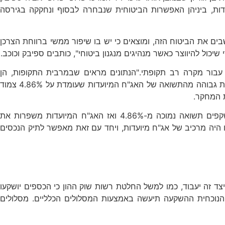
עדות, ביניהן האפשרות הביטוחית שנבחרה לבסוף ונחקקה בגירסה
ם את הביטוח הזה, ומוצאים כי יש בו שיפור ממשי ברווחת הצרכן
ול להיווצר כאשר מנהיגים מנגנון ביטוחי", כותבים ספיבק וכוכב.
נתוני שוק המניות האמריקאי S&P 500. זהו חוק המספרים הגדולים עבור מקרה רב תקופתי."הנתונים מראים שבמרבית התקופות, הן
בסימולציה שמסתמכת על הרכב ממוצע של תיק הנכסים שכולל מניות, והן בהיסטוריה של התשואות בפועל בשוק ההון, התשואה השנתית גבוהה מהתשואה של האג"ח המיועדות שעומדת על 4.86% צמוד
 המחקר.
לדברי הפרופ' ספיבק, "רק בתקופה של חולשה של שוק ההון, האג"ח המיועדות יעילות. זה בא לידי ביטוי כאשר הביצועים בשוק משקפים תשואה נמוכה מ-4.86% ואז האג"ח המיועדות משפרות את
 היה מרכיב של אג"ח מיועדות, ויחד עם זאת מאפשר לתיק הנכסים
יטחון הממשלתית עלתה גם ל-5.15%. בנוסף, מגדיר החוק במדויק כיצד זה יעבוד, כמו למשל החלטת רשות שוק ההון כי הכספים יושקעו
 הנוכחית ההשקעה תיעשה באמצעות המסלולים הכלליים. מסלולים