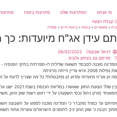
לג
תוכן
מי אנחנו
הפתרונות שלנו
פתרונות ביטוח
פתרונות 
קבלת הצעה
בית
»
מאמרים
»
ביטוח
»
ביטוח חיים
»
פנסיה
תם עידן אג"ח מיועדות: כך 
דניאל שבקס
06/02/2022
פורסם גם בעיתון גלובס
המדינה מוכנה לסבסד תשואה שלילית דו-ספרתית בתיקי הפנסיה - וה
את נפילות 2008 והיא עדיין הייתה מרוויחה
מה הן אג"ח מיועדות ומדוע הן מתבטלות? כל מה שצריך לדעת על ה
בין שלל הצ
המאוחד (פרק ניהול נכסי השקעה) על ידי ראש רשות שוק ההון, מ
תהיתם עד כמה? מתברר כי המדינה מוכנה לספוג על חשבונה תשו
מתוך הבנה כי שוק ההון יניב לחוסכים הישראלים עשרות אחוזי תשוא