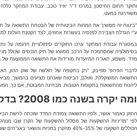
וחוקר תחום החיסכון במרכז ד"ר יאיר כוכב. עבודת המחקר כללה
משודרגת במעט.
"ביטוח זה ממשיך את המהות הביטוחית של הבטחת התשואה על חלק מ
ע"י הגדלת הצבירה לפנסיה בעשרות אחוזים, לצד הקטנת העלות לממשלה
מדד. משמע, האג"ח המיועדות מורידות את התשואה הממוצעת של הת
התשואה המשוקללת. ואולם, הביטוח שאנחנו מציעים בהמשך, מביא 
ליהנות מהתשואות בתקופות הטובות. מבחינה המבוטח, אם כך, המע
ומה יקרה בשנה כמו 2008? בדקנו
לפי "מדיניות ההשקעות של מסלול ההשקעות של הקרן שבו מנוהל
הכוללים השקעה של 35%-40% מהקרן במניות והשאר באג"חים שונים.