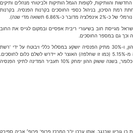
שות והוותיקות, לקופות הגמל הותיקות ולביטוחי מנהלים ותיקים
ת רמת הסיכון, בניהול כספי החוסכים בקרנות הפנסיה. בקרנות
ראל מגייסת חוב בשיעורי ריבית אפסיים ובמקום לגייס את החוב
החוק החדש, שנכנס כאמור לתוקפו בימים אלה, בא למעשה לבטל את האג"ח מיועדות, כאשר כל כספי הפנסיה שלנו יושקעו בשוק ההון, ו-30% מתיק הפנסיה יושקע במסלול כללי ויבוטח על ידי 'רשת
ביטחון' ממשלתית שתבטיח תשואה אפקטיבית ריאלית של לפחות 5.15% צמוד למדד. כך לדוגמה, בשנה בה השוק יניב תשואה גבוהה מ-5.15% (כמו זו שחלפה) האוצר לא יידרש לשלם כלום לחוסכים.
לעומת זאת, בשנה בה השוק יירד, תשא המדינה הן בעלויות מימון היקף הירידה בשוק והן בהשלמת התשואה המובטחת בצמוד למדד. כלומר, בשנה ששוק ההון ימחק 10% תעביר המדינה לתיקי הפנסיה
ן גוריון שבנגב, אותו ערכו יו"ר המרכז פרופ' פרופ׳ אביה ספיבק