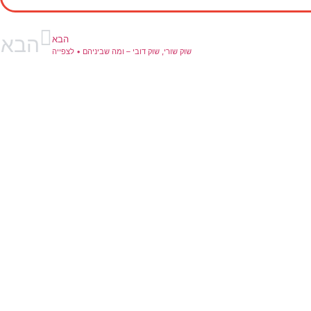
הבא
הבא
שוק שורי, שוק דובי – ומה שביניהם • לצפייה