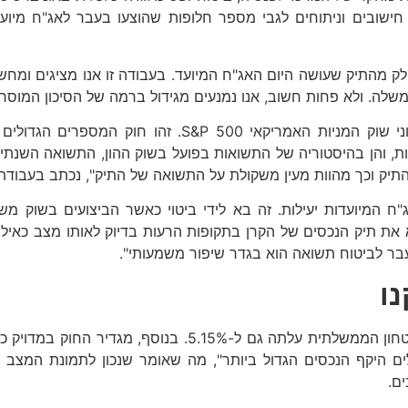
 חישובים וניתוחים לגבי מספר חלופות שהוצעו בעבר לאג"ח מיו
התיק שעושה היום האג"ח המיועד. בעבודה זו אנו מציגים ומחשבי
. ולא פחות חשוב, אנו נמנעים מגידול ברמה של הסיכון המוסרי שיכ
במסגרת עבודת המחקר ערכו החוקרים סימולציית הדגמה על 
יק וכך מהוות מעין משקולת על התשואה של התיק", נכתב בעבודת
את תיק הנכסים של הקרן בתקופות הרעות בדיוק לאותו מצב כאילו
בר לביטוח תשואה הוא בגדר שיפור משמעותי".
החוק כאמור אושר, ולפיו התשואה צמודת המדד שזכתה לרשת הב
ים היקף הנכסים הגדול ביותר", מה שאומר שנכון לתמונת המצב