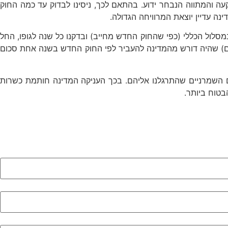
ה והמתווה הנבחר ידוע. בהתאם לכך, ניסינו לבדוק עד כמה החוק
לול הכללי (כפי שהחוק החדש מחייב) ובדקנו כל שנה לגופו, החל
2 וגילינו שלמרות שנת המשבר הגדול שפורץ אחת למאה (בשנת 2008 איבדו המסלולים הכלליים 10%-40% מערכם) שהיה דורש מהמדינה להעביר לפי החוק החדש בשנה אחת סכום
 השמרניים שהתרגלנו אליהם. בכך העניקה המדינה חותמת כשרות
טוח ביותר.