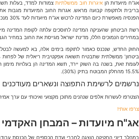
ג"ח מיועדות הן
איגרות חוב ממשלתיות
צמודות למדד, בעלות תשואה
בריבית ולתקופה קבועה מראש. אגרות החוב המיועדות מגבות את
הפנסיה מאפשרת כיום המדינה לרכוש אג"ח מיועדות לעד 30% מנכסיהן, בתשואה שנתית אפקטיבית ריאלית של 4.86% (כלומר, בעולם נורמלי של כ-2% אינפלציה מדובר כ-6.86% תשואה מדי שנה).
רשת הביטחון שהעניקה המדינה לחוסכים עלתה לקופת המדינה מילי
במחירים הנמוכים הללו, מדינת ישראל מגייסת את החוב במחיר הגבוה של 4.86% ריאלי, וכל זה עוד לפני שנגענו בקצב הגידול באוכלוסיה וכך גם 
15.5% מהחלק המבוטח בתיק (30%).
נרשמים לרשימת התפוצה ונשארים מעודכנים
הצטרפו לעשרות אלפים שנהנים מתוכן מקצועי ואיכותי עם ערך אמי
צרפו אותי!
אג"ח מיועדות – המבחן האקדמי
במהלך דיוני החקיקה הוצגה לחברי ועדת הכספים של הכנסת עבודת מ