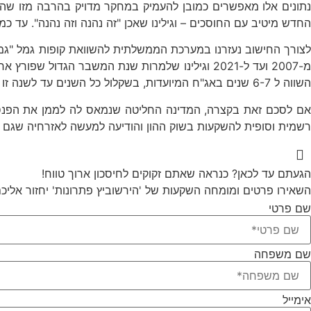
נתונים אלו מאפשרים כמובן להעמיק במחקר מדויק בהרבה מזו שהו
החדש מיטיב עם החוסכים – וגילינו שאכן "זה נהנה וזה נהנה". עד כמה? מתברר שאפילו אם התחשיב 
לצורך החישוב נעזרנו במערכת הממשלתית להשוואת קופות גמל "גמל
השווה ל 6-7 שנים באג"ח המיועדות, בשקלול כל השנים עד לשנה זו יוצא שהמדינה עדיין הייתה חוסכת עשרות מיליארדי שקלים.
אם לסכם זאת בקצרה, המדינה החליטה שנמאס לה לממן את הפנסיו
רשמית וסופית להשקעות בשוק ההון והודיעה למעשה לאזרחיה שגם 
הגעתם עד לכאן? כנראה שאתם זקוקים לחיסכון ארוך טווח!
השאירו פרטים ומומחה השקעות של 'הירשוביץ פתרונות' יחזור אליכ
שם פרטי
שם משפחה
אימייל