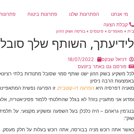
דלג
לתוכן
מי אנחנו
הפתרונות שלנו
פתרונות ביטוח
פתרונות 
קבלת הצעה
בית
»
מאמרים
»
פיננסים
»
בורסה ושוק ההון
לידיעתך, השותף שלך סובל
דניאל שבקס
18/07/2022
פורסם גם באתר ביזנעס
לכל משקיע בשוק ההון ישנו שותף סמוי שסובל מתנודות בלתי רציונ
באמצעות הרבה ניסיון
מאניה דפרסיה היא
הפרעה דו-קוטבית
. זו הפרעה נפשית המתאפיינת
ומדוע אני מתעניין בזה? לא בגלל שהחלטתי ללמוד פסיכיאטריה, אל
נג'מין גראהם – היה כלכלן בעל השפעה ומשקיע מקצועי. על תלמי
שוק":
כאשר אתה רוכש מניה בבורסה, אתה רוכש בעלות על חלק מעסק. בע