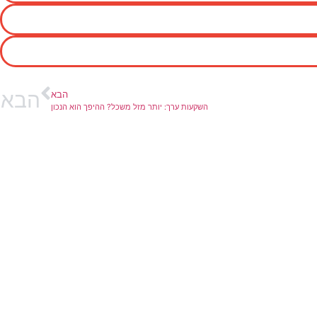
הבא
הבא
השקעות ערך: יותר מזל משכל? ההיפך הוא הנכון