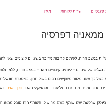
פיננסיים
שרות לקוחות
מגזין
 ממאניה דפרסיה
אליות במצב הרוח. לעיתים קרובות מדובר בשינויים קיצוניים שאי
 בגלים של שינויים – לעתים קיצוניים מאד – במצב הרוח, ללא תל
א בשל כך שאני מלווה משקיעים רבים בשוק ההון. במסגרת הזו גילי
דיו המפורסמים נמנה גם המיליארדר והמשקיע האגדי
וורן באפט
. כא
סק שרכשת ישנו שותף בשם מר שוק. השותף הזה סובל ממאניה דפרס