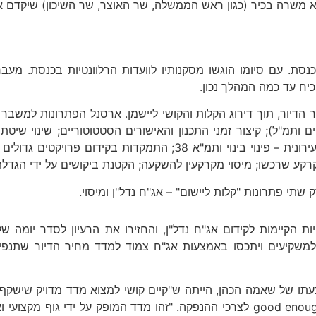
שא משרה בכיר (כגון ראש הממשלה, שר האוצר, שר השיכון) שיקדם
ת. עם סיומו הוגשו מסקנותיו לוועדות הרלוונטיות בכנסת. מעבר
יח עד כמה המהלך נכון.
ר הדיור, תוך דירוג הקלות והקושי ליישמן. ארסנל הפתרונות למש
פים ותמ"ל); קיצור זמני התכנון והאישורים הסטטוטוריים; שינוי ש
קרקע שרכשו; מיסוי מקרקעין להשקעה; הקטנת ביקושים על ידי הגדלת
ת הקיימות לקידום אג"ח נדל"ן, והחזירו את הרעיון לסדר יומה
ות למשקיעים ויתכסו באמצעות אג"ח צמוד למדד מחיר הדיור שתנ
 של שאמה הכהן, הייתה ש"קיים קושי למצוא מדד מדויק שישקף א
מחירי הדירות המופק על ידי הלשכה המרכזית לסטטיסטיקה והוא good enough לצרכי ההנפק