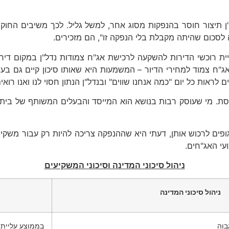
יצור חוסר בהנפקות מסוג אחר, למשל גליל. לכך משיבים החוקרים
לסכום שהיתה מקבלת בלי הנפקה זו", הם מזכירים.
ית רוכשי הדירות להשקעה לרכישת אג"ח צמודות נדל"ן במקום דיר
אג"ח צמוד למחירי הדיור – המשמעות היא שאותו סיכון קיים גם בע
לראות כל יום "כמה אנחנו שווים" ובנדל"ן הנתון חסוי לנו ואנו רו
כנסת. מי שעוסק רבות בנושא הוא המייסד והבעלים המשותף של בי
ים לרכוש אותן, דעתי היא שההנפקה צריכה להיות רק עבור משקי ה
עי האג"חים.
ניהול סיכוני המדינה וסיכוני המשקיעים
ניהול סיכוני המדינה
בוה
בממוצע עליית 