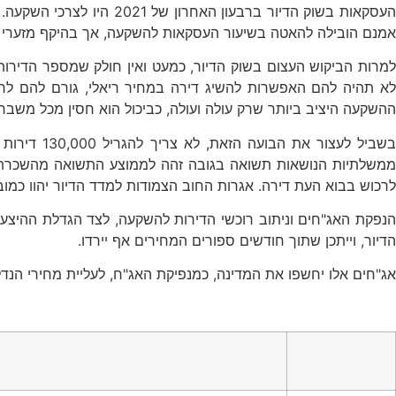
העסקאות בשוק הדיור בר
אמנם הובילה להאטה בשיעור העסקאות להשקעה, אך בהיקף מזערי ש
למרות הביקוש העצום בשוק הדיור, כמעט ואין חולק שמספר הדירו
לא תהיה להם האפשרות להשיג דירה במחיר ריאלי, גורם להם לרכו
ההשקעה היציב ביותר שרק עולה ועולה, כביכול הוא חסין מכל משבר או
שביל לעצור את הבועה הזאת, לא צריך להגריל 130,000 דירות (כמספר הזכאים למיזם הלוטו הממשלתי "דירה בהנחה"), אלא די בהנפקת
ממשלתיות הנושאות תשואה בגובה זהה לממוצע התשואה מהשכרת די
לרכוש בבוא העת דירה. אגרות החוב הצמודות למדד הדיור יהוו כמוב
הנפקת האג"חים וניתוב רוכשי הדירות להשקעה, לצד הגדלת ההיצע ב
הדיור, וייתכן שתוך חודשים ספורים המחירים אף יירדו.
אג"חים אלו יחשפו את המדינה, כמנפיקת האג"ח, לעליית מחירי הנד