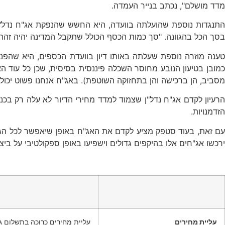
מדד מושלם", נכתב בנייר העמדה.
התנגדות נוספת שהועלתה בוועדה, היא החשש שהנפקת אג"ח נדל"ן ת
בסך הכל בהגוונה. "סך כמות הכסף הכולל שתקבל המדינה יהיה זהה 
טענה מוזרה נוספת שעלתה באותו דיון בוועדת הכספים, היא שהפני
כמובן בטיעון הנובע מחוסר השכלה פיננסית בסיסית, שכן כל עוד ה
מסביב, הן ברכישה והן בתחזוקה השוטפת). באג"ח אנחנו פשוט יכולים 
הרעיון לקדם אג"ח נדל"ן שצמוד למדד מחירי הדיור לא עלה רק ב
הזדמנויות.
עם זאת, בעוד סטפק מציע לקדם את האג"ח באופן שיאפשר לכל הגופ
ירכשו אג"חים אלו בהיקפים גדולים וישפיעו באופן ספקולטיבי על ביצו
עליית מחירים
עליית מחירים כרוכה בתשלום ג