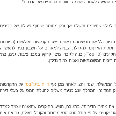
 את ההצעה לאחר שהוצגה בוועדת הכספים של הכנסת".
 לגילוי שהיוזמה נכשלה אך ורק מחוסר שיתוף פעולה של בכירים
בר הדיור כלל את הרשימה הבאה: הפשרת קרקעות חקלאיות (רפורמת
יטת חלוקת הארנונה להגדלת הבניה למגורים על חשבון בניה לתעשייה
ולשירותים; הקטנת גודל הדירות ע"י הרשויות המקומיות; התחדשות עירונית – פינוי בינוי ותמ"א 38; התמקדות בקידום פרויקטים גדולים תקועים (10 Top); בניה לגובה; מיצוי קרקע במבני ציבור, גנים, בתי
 ריבית המשכנתאות ואג"ח צמוד נדל"ן.
 של הממשלה. שנה וחצי לאחר מכן אף
דווח ב'גלובס'
על התקדמות
פיק המדינה. המהלך יוצג כצעד משלים להטלת המס על בעלי דירה
ת מחירי הדירות". בתגובה, הציעו החוקרים שהאג"ח יוצמד למדד
ה. "זהו מדד המופק על ידי גוף מקצועי ואובייקטיבי על פי מודל סטטיסטי מבוסס ומקובל בעולם, גם אם אינו