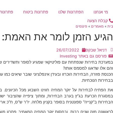
דלג
לתוכן
מי אנחנו
הפתרונות שלנו
פתרונות ביטוח
פתרונות 
קבלת הצעה
בית
»
מאמרים
»
פיננסים
הגיע הזמן לומר את האמת: 
דניאל שבקס
26/07/2022
פורסם גם באתר Investing
במערכת בחירות שנפתחת עם פוליטיקאי שמגיע לסופר ותשדירים שמ
והם אלו שדאגו למסמס אותו?
הכנסת פוזרה, הבחירות הוכרזו ובעידן אינפלציוני שובר שיאים כמ
בבחירות הנוכחיות.
את הפתיח לבחירות על יוקר המחיה חווינו השבוע מכל הכיוונים.
במסגרת הכרעת בג"ץ בערב הבחירות, ומתוך ציפייה שהציבור ישכח מ
הבחירות ב"קנייה" ספונטנית בסופר בקניון מלחה. יו"ר ש"ס, ח"כ א
לראשונה מזה שנים רבות, ובחסות יוקר המחיה המאמיר, פתרון משב