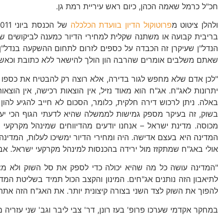
חכ"ל כרמל שאמה הכהן, כיום ראש עיריית רמת גן.
להלן ציטוט מ
פרוטוקול הדיון בוועדת הכלכלה
בריבית קבועה או משתנה שקלית למחירי הדיור כמענה לביקושים שה
הנדל"ן שעיקרן זה הכבדה על כספים לזרום לתחום ההשקעה בנדל"ן
שאתם משלבים אומרים שהרבה הון הולך להישאר ללא כתובת וכאשר 
"לכן אדם שלא מחפש לגור בדירה, אלא רוצה רק להבטיח את כספו ול
יתרונות לאג"ח. אג"ח הוא מאוד נזיל, אין הוצאות רכישה, אין הוצאו
באלה. ניתן לרכוש דירה חלקית, כלומר, הסכום לא חייב להגיע להון
בשוק, זה בעיקר מספק גמישות לממשלה שהיא לדעתי הגוף הכי יעיל
מכוסה. מדינת ישראל – אנחנו יודעים מהדיווחים שמינהל מקרקעי
המדינה היא בעצם אדישה. היה ומחירי הדיור ימשיכו לעלות, המדינה 
אולי באג"ח שמתקזז מול ירידה בהכנסות למינהל מקרקעי ישראל. אב
"המדינה עושה כל מה שהיא יכולה כדי לספק את סל השוק ולא מ
לתיאבון הזה נותנים אג"חים. המינון והקצב הכול תמיד בשליטת המדינ
להפוך את השוק לצד השני בצורה קיצונית יותר. את האג"ח הזה אתה