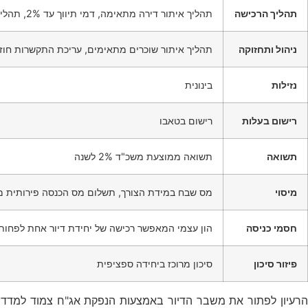
תהליך הרכישה
תהליך איתור דירה מתאימה, דמי תיווך עד 2%, תהליך משא ומתן, מימון (משכנתא), עריכת התקשרות חוזית, שכ"ט עו"ד עד 1%, תשלום מס רכישה
ניהול ותחזוקה
תהליך איתור שוכרים מתאימים, עריכת התקשרות חוזית,
נזילות
בינונית
רישום בעלות
רישום בטאבו
תשואה
תשואה ממוצעת משכ"ד 2% לשנה
מיסוי
מס שבח במידת הצורך, תשלום מס הכנסה פירותית משכ"ד מע
חסמי כניסה
הון עצמי המאפשר רכישה של יחידת דיור אחת לפחות
פיזור סיכון
סיכון מרוכז ביחידה ספציפית
הרעיון לפתור את משבר הדיור באמצעות הנפקת אג"ח צמוד למדד מח