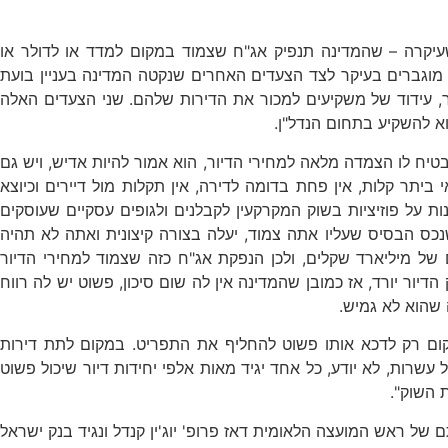
 עם הצעה שעיקרה – שהמדינה תנפיק אג"ח שצמוד במקום למדד או לדולר או
 מוגברים בעיקר לצד הצעדים האחרים שנקטה המדינה בעניין בועת
ר, עידוד של משקיעים למכור את הדירות שלהם. שני הצעדים האלה
א להשקיע בתחום הנדל"ן.
יח לו הצמדה מלאה למחירי הדיור, הוא אמור להיות אדיש, ויש גם
י ביתר קלות, אין פחת בדומה לדירה, אין תקלות מול דיירים וכיוצא
נות על פוזיציות בשוק המקרקעין לקבלנים ולגופים עסקיים שעוסקים
שנכס הבסיס שעליו אתה צמוד, יעלה בצורה קיצונית ואתה לא תהיה
 של מיליארד שקלים, ולכן הנפקת אג"ח כזה שצמוד למחירי הדיור
יור יורד, אז כמובן שהמדינה אין לה שום סיכון, פשוט יש לה רווח
 שהוא לא גמיש.
ום רק לדכא אותו פשוט להחליף את התפריט. במקום לתת דירות
 עשרות, לא יודע, כל אחד יגיד מאות אלפי יחידות דיור שיכול פשוט
 השוק".
יטת תל אביב 4 שנים לאחר מכן – התברר שלמרות תמיכתם של ראש המועצה הלאומית דאז פרופ' יוג'ין קנדל ונגיד בנק ישראל