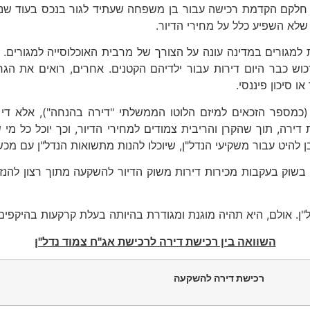
בעון האחרון של 2021 היו לצרכי השקעה. חלקם הקדמת רכישה עבור בן משפחה שעתיד
לא השפיע כלל על מחירי הדיור.
ת למגורים במדינה עונה על הצורך של מרבית האוכלוסייה למגורי
ש כבר היום דירות עבור ילדיהם הקטנים. אחרים, רואים את הגרף
 סיכון פיננסי.
רה, תוך שהקרן והריבית צמודים למחירי הדיור, וכך יוכל כל מ
ן להיט עבור משקיעי הנדל"ן, שיוכלו להנות מתשואות הנדל"ן עם מכ
שוק בעקבות מכירות דירות משוק הדיור להשקעה מתוך רצון להנזיל
ל"ן. אולם, היא תהיה מוגנת ומגודרת בהיותה בעלת קרקעות בהיקפ
השוואה בין רכישת דירה לרכישת אג"ח צמוד נדל"ן
רכישת דירה להשקעה