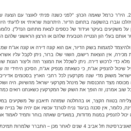
של הכנסת ביוני 2011. היו"ר כרמל שאמה הכהן: "לפני כשנה פניתי לאוצר
לכו וגברו בהשקעה בתחום הדיור. היתרונות שראיתי אז לדעתי היו
 על משקיעים בעיקר ועידוד של כספים לצאת מתחום הנדל"ן. כלומ
אותם בעלי הון הנטייה הטבעית שלהם או הרצון הראשוני שלהם הו
היצמד למגמות בשוק הדיור, אם הוא קונה דירה או קונה אג"ח שמבט
ת מכירה, אין הוצאות רישום, השווי שלו ברור, ניתן לקבל עליו אשרא
 מלא כדי לרכוש דירה. ניתן לשכלל את המוצר הזה וליצור הגנות שו
 שיכול להנפיק אג"ח, כי כשאתה מנפיק אג"ח, הסיכון היחידי זה 
 ישראל משווק מדי שנה מקרקעין לכל רחבי הארץ בסכומים אדירים
מכוסה מצד ההכנסות של מינהל מקרקעי ישראל מהשיווק. היה ושוק הד
ל שוב אמרנו, זה הופך את השוק של המקרקעין כשאנחנו רואים כמה
צליחה בטווח הקצר, או בהחלטה שמזהה תיאבון של משקיעים במק
ה, כלומר, אין סכנה בניגוד נניח לטרנד עכשיו אם יהיה של בנייה של
 יכול להנפיק במנות מדודות, במועדים שאתה בוחר ותמיד לאמוד את
במחקר אקדמי שערכו פרופ' בעז רונן, דר' צבי ליבר וגב' שני עזריה מאוניברס