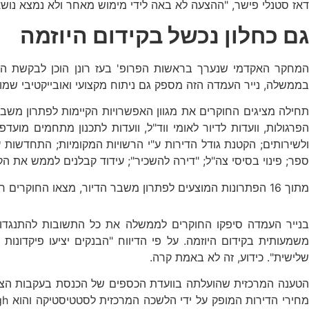
דאז סטנלי פישר, "ההצעה לא באה לידי מימוש מאחר ולא נמצא נו
גם כחלון נכשל בקידום היוזמה
המחקר האקדמי שנערך בראשות הפרופ' בעז רונן הוכן לבקשת הכנס
בממשלה, נייר העמדה הזה מספק גם ניתוח מקצועי ואובייקטיבי שמוכ
תחילה מציגים החוקרים את מגוון האפשרויות הקיימות לפתרון משב
הפרגולות, וועדות לדיור לאומי ווד"ל, וועדות לתכנון מתחמים מועד
ספר; פינוי בסיסי צה"ל; "דירה להשכיר"; עידוד קבלנים לממש את ה
מתוך 16 הפתרונות המוצעים לפתרון משבר הדיור, מצאו החוקרים רק שתי פתרונות "קלות ליישום" – אג"ח נדל"ן ומיסוי.
נייר העמדה סיפקו החוקרים לממשלה את כל התשובות להתנגדויו
משמעותית בקידום היוזמה. על פי הדיווח "הבנקים יציעו פיקדונ
שלישית". כידוע, זה לא באמת קרה.
הטענה המרכזית שהועלתה בוועדת הכספים של הכנסת בעקבות הצעתו