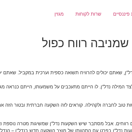
פיננסיים
שרות לקוחות
מגזין
מניבה רווח כפול
"ן, שאתם יכולים להרוויח תשואה כספית וערכית במקביל. שאתם יכ
צד המילה נדל"ן. לו הייתם מתעכבים על משמעותו, הייתם כנראה מג
לעשות טוב לחברה ולקהילה. קוראים לזה השקעה חברתית ובטור הזה
ווחים. אבל מסתבר שיש השקעות נדל"ן שמשיגות מטרה נוספת ואף
ות נדל"ן בפרט עם התהוותו של מוצר השקעה חדש בנדל"ן – הנדל"