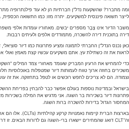
ומה מתברר? שהשקעות נדל"ן חברתיות הן לא עוד פילנתרופיה מתח
לייצר תשואה פיננסית למשקיעים. יתרה מזו: כמו התשואה הכספית, 
משבר הדיור אינו צֶבֶר מספרים יבשים. מאחוריו עומדות אלפי משפחו
דירה בתוכנית דירה להשכרה, מתמודדים אלפים ולעיתים רבבות.
כאן נכנס הנדל"ן החברתי לתמונה ומציע פתרונות כמו דיור סוציאלי
לראות את זה כשתילת עץ. אתם משקיעים עכשיו קצת מאמץ ואולי אפי
כדי להמחיש את הרעיון המבריק שעומד מאחורי צמד המילים "השקע
משכירים בחוזה ארוך טווח לעמותות דיור שמטפלות באוכלוסיות חל
וצמודה. הם לא צריכים לחפש רוכשים או לטפל בתחזוקה. את זה עוש
בישראל ובמדינות נוספות בעולם אפשר כבר להבחין בפריחת ההשקעות
פתרונות דיור בשכירות בר השגה. אני מדגיש את המילה בשכירות מ
המחסור הגדול בדירות להשכרה ברות השגה.
בארצות הברית קיי
וה־CLT דואג שהמחירים יישארו ברי-השגה גם לדורות הבאים. זו דרך למנוע ספקולציות ולהבטיח שהדיור יהיה בראש ובראשונה צורך אנושי, ולא רק סחורה ספקולטיבית.