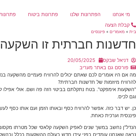
דלג
לתוכן
מי אנחנו
הפתרונות שלנו
פתרונות ביטוח
פתרונות 
קבלת הצעה
בית
»
מאמרים
»
פיננסים
חדשנות חברתית זו השקעה ש
דניאל שבקס
20/05/2025
פורסם גם באתר מעריב
מה אם היו אומרים לכם שאתם יכולים להרוויח פעמיים מהשקעה בנדל
להרוויח מיוזמות של חדשנות חברתית?
"השקעות אימפקט". בטח נתקלתם בביטוי הזה פה ושם. אולי אפילו ל
וגם לכיס.
כן. יש דבר כזה. אפשר להרוויח כסף ובאותו הזמן ועם אותו כסף 
פיננסית וערכית כאחת.
הנדל"ן נחשב במשך שנים לאפיק השקעה קלאסי שכל מטרתו מקסום ר
נראה שאנחנו עומדים בפני עידן חדש בעולם ההשקעות בכלל ובהשקע