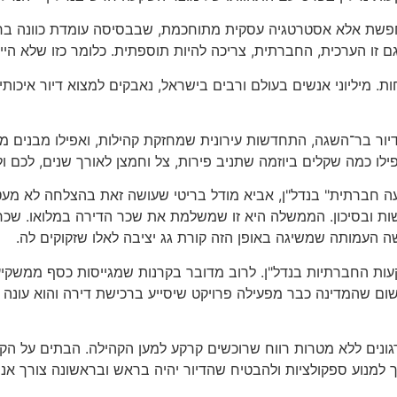
פשת אלא אסטרטגיה עסקית מתוחכמת, שבבסיסה עומדת כוונה ברור
גם זו הערכית, החברתית, צריכה להיות תוספתית. כלומר כזו שלא ה
ת. מיליוני אנשים בעולם ורבים בישראל, נאבקים למצוא דיור איכותי
, דיור בר־השגה, התחדשות עירונית שמחזקת קהילות, ואפילו מבנים 
לו כמה שקלים ביוזמה שתניב פירות, צל וחמצן לאורך שנים, לכם ו
ה חברתית" בנדל"ן, אביא מודל בריטי שעושה זאת בהצלחה לא מעט
שות ובסיכון. הממשלה היא זו שמשלמת את שכר הדירה במלואו. שכר
ה העמותה שמשיגה באופן הזה קורת גג יציבה לאלו שזקוקים לה.
 החברתיות בנדל"ן. לרוב מדובר בקרנות שמגייסות כסף ממשקיעים, 
שום שהמדינה כבר מפעילה פרויקט שיסייע ברכישת דירה והוא עונה
מות נאמנויות קרקע קהילתיות (CLTs). אלו הם ארגונים ללא מטרות רווח שרוכשים קרקע למען