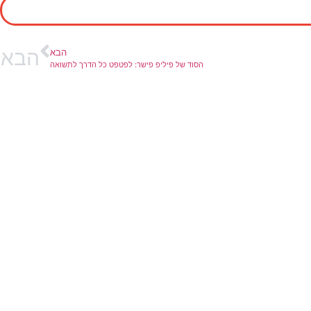
הבא
הבא
הסוד של פיליפ פישר: לפטפט כל הדרך לתשואה