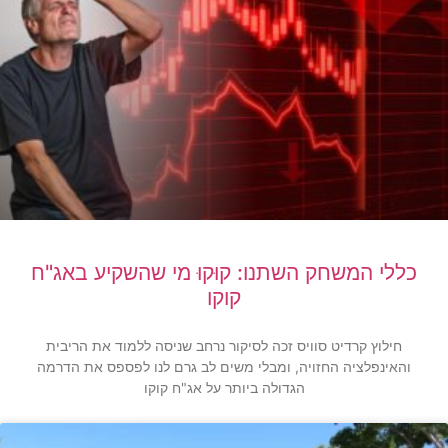
כללי המשחק השתנו: קוּקוּ מי שהשקיע באג"ח
קוקו
חילוץ קרדיט סוויס זכה לסיקור נרחב שניסה ללמוד את הריבית
והאינפלציה החזויה, ומבלי משים לב גרם לנו לפספס את הדרמה
הגדולה ביותר על אג"ח קוקו