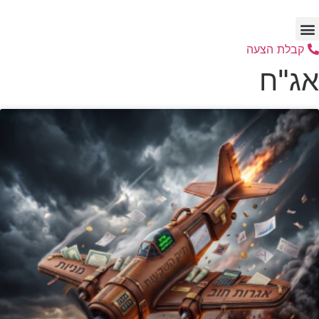
דלג
לתוכן
קבלת הצעה
אג"ח