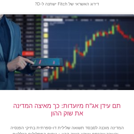
דירוג האשראי של Fitch ישתנה ל-D?
תם עידן אג"ח מיועדות: כך מאיצה המדינה
את שוק ההון
המדינה מוכנה לסבסד תשואה שלילית דו-ספרתית בתיקי הפנסיה
– והעיקר שהכסף יושקע בשוק ההון • ניתוח המסלולים הכלליים