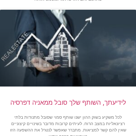
לידיעתך, השותף שלך סובל ממאניה דפרסיה
לכל משקיע בשוק ההון ישנו שותף סמוי שסובל מתנודות בלתי
רציונאליות במצב הרוח. לעיתים קרובות מדובר בשינויים קיצוניים
שאין להם קשר למציאות. מתברר שאפשר לנטרל את ההשפעה הזו