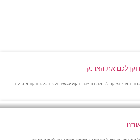
רוקן לכם את הארנק
בדלת האחורית. למה הניסיון להציל את כדור הארץ מייקר לנו את החיים דווקא עכשיו, ולמה בקנדה קוראים לזה
ותנו
האינפלציה פועל לרעתנו • מסוכר וקקאו ועד לחיטה ותירס