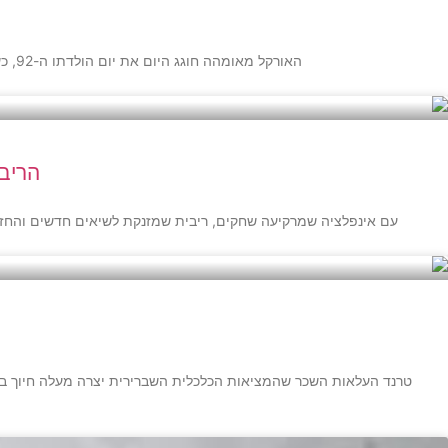
האורקל מאומהה חוגג היום את יום הולדתו ה-92, כשהוא עדיין מכהן כיו"ר ומנכ"ל קונצרן האחזקות שלו ברקשייר האת'וויי • זה מה שיש לחתן יום ההולדת להציע לכם בשנת אינפלציה
הריב
עם אינפלציה שמרקיעה שחקים, ריבית שמזנקת לשיאים חדשים והחזר 
טרנד העלאות השכר שהמציאות הכלכלית השברירית יצרה מעלה חיוך בק