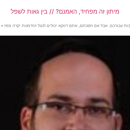
מיתון זה מפחיד, האמנם? // בין גאות לשפל
 עבורכם. אבל אם חסכתם, אתם דווקא יכולים לנצל הזדמנות יקרה מפז • מה 