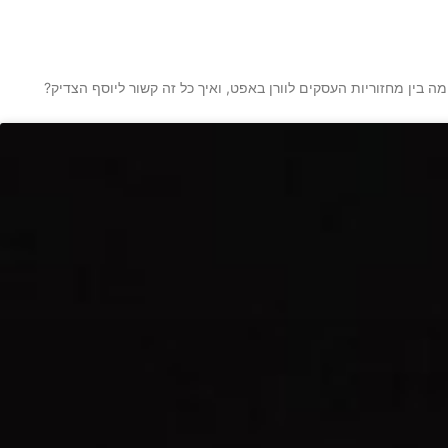
בין מחזוריות העסקים לוורן באפט, ואיך כל זה קשור ליוסף הצדיק?