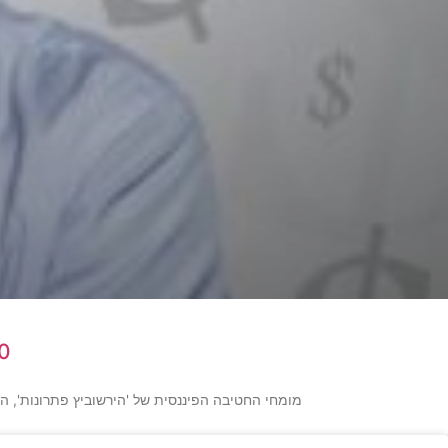
10 דברים שחשוב לדעת על
מומחי החטיבה הפיננסית של 'הירשוביץ פתרונות', ה