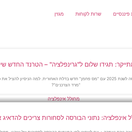
פיננסיים
שרות לקוחות
מגזין
ייקר: תגידו שלום ל"גרינפלציה" – הטרנד החדש שי
בעוד העולם המערבי מבטל מיסים כדי להקל על האזרחים, ישראל נכנסה לשנת 2025 עם "מס פחמן" חדש 
"מרד הצרכנים"?
 אינפלציה: נתוני הבורסה לסחורות צריכים להדאיג א
ה טרם נאמרה • אם לשפוט לפי המגמות בבורסה לסחורות של שיקגו, מחולל 