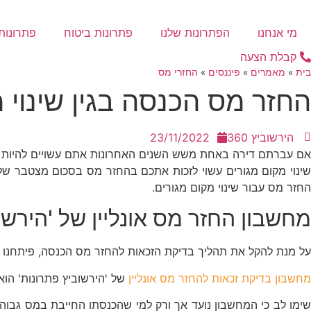
דלג
לתוכן
מי אנחנו
הפתרונות שלנו
פתרונות ביטוח
פתרונות 
קבלת הצעה
בית
»
מאמרים
»
פיננסים
»
החזרי מס
החזר מס הכנסה בגין שינוי 
הירשוביץ 360
23/11/2022
אם עברתם דירה באחת משש השנים האחרונות אתם עשויים להיות זכ
שינוי מקום מגורים עשוי לזכות אתכם בהחזר מס בסכום מצטבר של 
החזר מס עבור שינוי מקום מגורים.
מחשבון החזר מס אונליין של 'הירשו
על מנת להקל את תהליך בדיקת הזכאות להחזר מס הכנסה, פיתחנו מחש
מחשבון בדיקת זכאות להחזר מס אונליין
של 'הירשוביץ פתרונות' הוא
ימו לב כי המחשבון נועד אך ורק למי שהכנסתו החייבת במס גבוהה מ- 96,000 שקל ברוטו בשנה (מעל 8,000 שקל ברוטו בחוד